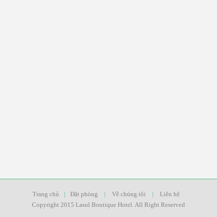
Trang chủ
|
Đặt phòng
|
Về chúng tôi
|
Liên hệ
Copyright 2015 Lasol Boutique Hotel. All Right Reserved