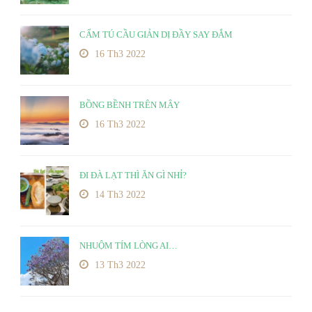
CẨM TÚ CẦU GIẢN DỊ ĐẦY SAY ĐẮM
16 Th3 2022
BỒNG BỀNH TRÊN MÂY
16 Th3 2022
ĐI ĐÀ LẠT THÌ ĂN GÌ NHỈ?
14 Th3 2022
NHUỘM TÍM LÒNG AI…
13 Th3 2022