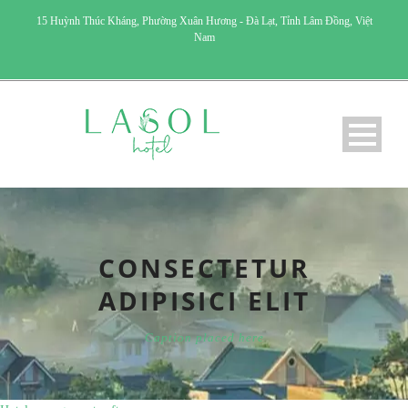
15 Huỳnh Thúc Kháng, Phường Xuân Hương - Đà Lạt, Tỉnh Lâm Đồng, Việt
Nam
CONSECTETUR
ADIPISICI ELIT
Caption placed here