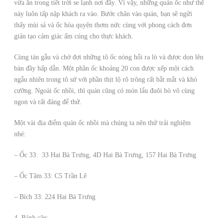
vừa ăn trong tiết trời se lạnh nơi đây. Vì vậy, những quán ốc như thế
này luôn tấp nập khách ra vào. Bước chân vào quán, bạn sẽ ngửi
thấy mùi sả và ốc hòa quyện thơm nức cùng với phong cách đơn
giản tạo cảm giác ấm cúng cho thực khách.
Cùng tán gẫu và chờ đợi những tô ốc nóng hổi ra lò và được dọn lên
bàn đầy hấp dẫn. Một phần ốc khoảng 20 con được xếp một cách
ngẫu nhiên trong tô sứ với phần thịt lộ rõ trông rất bắt mắt và khó
cưỡng. Ngoài ốc nhồi, thì quán cũng có món lẩu đuôi bò vô cùng
ngon và rất đáng để thử.
Một vài địa điểm quán ốc nhồi mà chúng ta nên thử trải nghiệm
nhé:
– Ốc 33: 33 Hai Bà Trưng, 4D Hai Bà Trưng, 157 Hai Bà Trưng
– Ốc Tâm 33: C5 Trần Lê
– Bích 33: 224 Hai Bà Trưng
4. Bánh căn: