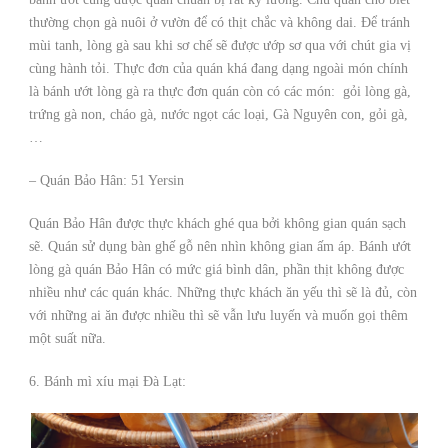
thường chọn gà nuôi ở vườn để có thịt chắc và không dai. Để tránh
mùi tanh, lòng gà sau khi sơ chế sẽ được ướp sơ qua với chút gia vị
cùng hành tỏi. Thực đơn của quán khá đang dạng ngoài món chính
là bánh ướt lòng gà ra thực đơn quán còn có các món: gỏi lòng gà,
trứng gà non, cháo gà, nước ngọt các loại, Gà Nguyên con, gỏi gà,
…
– Quán Bảo Hân: 51 Yersin
Quán Bảo Hân được thực khách ghé qua bởi không gian quán sạch
sẽ. Quán sử dụng bàn ghế gỗ nên nhìn không gian ấm áp. Bánh ướt
lòng gà quán Bảo Hân có mức giá bình dân, phần thịt không được
nhiều như các quán khác. Những thực khách ăn yếu thì sẽ là đủ, còn
với những ai ăn được nhiều thì sẽ vẫn lưu luyến và muốn gọi thêm
một suất nữa.
6. Bánh mì xíu mại Đà Lạt: