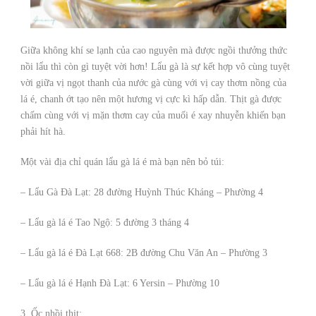
Giữa không khí se lạnh của cao nguyên mà được ngồi thưởng thức
nồi lẩu thì còn gì tuyệt vời hơn! Lẩu gà là sự kết hợp vô cùng tuyệt
vời giữa vị ngọt thanh của nước gà cùng với vị cay thơm nồng của
lá é, chanh ớt tạo nên một hương vị cực kì hấp dẫn. Thịt gà được
chấm cùng với vị mặn thơm cay của muối é xay nhuyễn khiến bạn
phải hít hà.
Một vài địa chỉ quán lẩu gà lá é mà bạn nên bỏ túi:
– Lẩu Gà Đà Lạt: 28 đường Huỳnh Thúc Kháng – Phường 4
– Lẩu gà lá é Tao Ngộ: 5 đường 3 tháng 4
– Lẩu gà lá é Đà Lạt 668: 2B đường Chu Văn An – Phường 3
– Lẩu gà lá é Hạnh Đà Lạt: 6 Yersin – Phường 10
3. Ốc nhồi thịt: