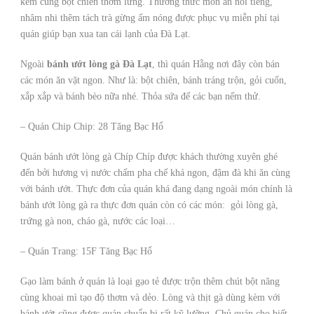
kèm cùng bột chiên thơm lừng. Thưởng thức món ăn nổi tiếng,
nhâm nhi thêm tách trà gừng ấm nóng được phục vụ miễn phí tại
quán giúp bạn xua tan cái lạnh của Đà Lạt.
Ngoài
bánh ướt lòng gà Đà Lạt
, thì quán Hằng nơi đây còn bán
các món ăn vặt ngon. Như là: bột chiên, bánh tráng trộn, gỏi cuốn,
xắp xắp và bánh bèo nữa nhé. Thỏa sứa đế các bạn nếm thử.
– Quán Chip Chip: 28 Tăng Bạc Hổ
Quán bánh ướt lòng gà Chíp Chíp được khách thường xuyên ghé
đến bởi hương vị nước chấm pha chế khá ngon, đậm đà khi ăn cùng
với bánh ướt. Thực đơn của quán khá đang dạng ngoài món chính là
bánh ướt lòng gà ra thực đơn quán còn có các món: gỏi lòng gà,
trứng gà non, cháo gà, nước các loại…
– Quán Trang: 15F Tăng Bạc Hổ
Gạo làm bánh ở quán là loại gạo tẻ được trộn thêm chút bột năng
cùng khoai mì tạo độ thơm và dẻo. Lòng và thịt gà dùng kèm với
bánh ướt cũng được quán chuẩn bị rất kỹ lưỡng. Chủ quán cho biết