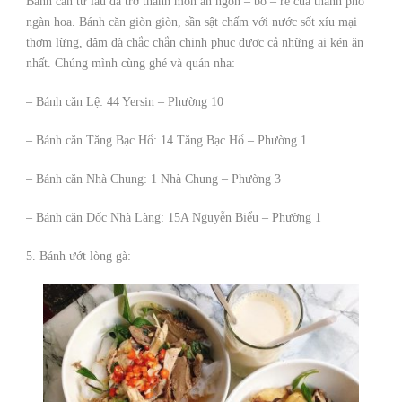
Bánh căn từ lâu đã trở thành món ăn ngon – bổ – rẻ của thành phố
ngàn hoa. Bánh căn giòn giòn, sần sật chấm với nước sốt xíu mại
thơm lừng, đậm đà chắc chắn chinh phục được cả những ai kén ăn
nhất. Chúng mình cùng ghé và quán nha:
– Bánh căn Lệ: 44 Yersin – Phường 10
– Bánh căn Tăng Bạc Hổ: 14 Tăng Bạc Hổ – Phường 1
– Bánh căn Nhà Chung: 1 Nhà Chung – Phường 3
– Bánh căn Dốc Nhà Làng: 15A Nguyễn Biểu – Phường 1
5. Bánh ướt lòng gà: