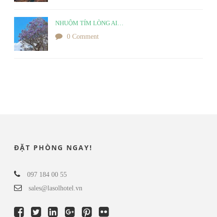
NHUỘM TÍM LÒNG AI…
0 Comment
ĐẶT PHÒNG NGAY!
097 184 00 55
sales@lasolhotel.vn