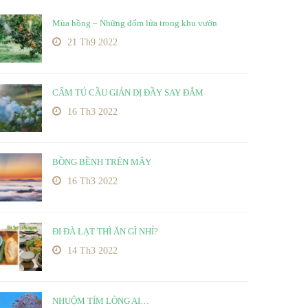
Mùa hồng – Những đốm lửa trong khu vườn
21 Th9 2022
CẨM TÚ CẦU GIẢN DỊ ĐẦY SAY ĐẮM
16 Th3 2022
BỒNG BỀNH TRÊN MÂY
16 Th3 2022
ĐI ĐÀ LẠT THÌ ĂN GÌ NHỈ?
14 Th3 2022
NHUỘM TÍM LÒNG AI…