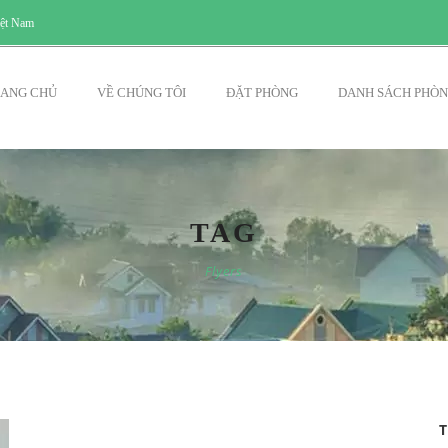
iệt Nam
ANG CHỦ
VỀ CHÚNG TÔI
ĐẶT PHÒNG
DANH SÁCH PHÒ
TAG
Flyers