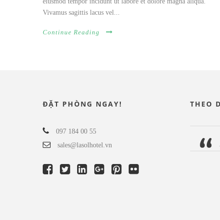
eiusmod tempor incidunt ut labore et dolore magna aliqua.
Vivamus sagittis lacus vel...
Continue Reading
ĐẶT PHÒNG NGAY!
THEO 
097 184 00 55
sales@lasolhotel.vn