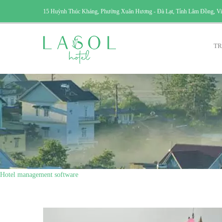
15 Huỳnh Thúc Kháng, Phường Xuân Hương - Đà Lạt, Tỉnh Lâm Đồng, V
TR
Hotel management software