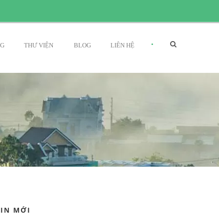
•
NG
THƯ VIỆN
BLOG
LIÊN HỆ
TIN MỚI